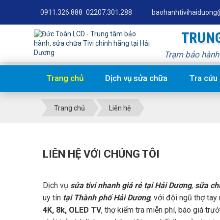
0911.326.888
02207.301.288
baohanhtivihaiduong
TRUNG
Trạm bảo hành T
Trang chủ
Dịch vụ sửa chữa
Tra cứu
Trang chủ
Liên hệ
LIÊN HỆ VỚI CHÚNG TÔI
Dịch vụ
sửa tivi nhanh giá rẻ tại Hải Dương
,
sữa ch
uy tín
tại Thành phố Hải Dương
, với đội ngũ thợ ta
4K, 8k, OLED TV
, thợ kiểm tra miễn phí, báo giá t