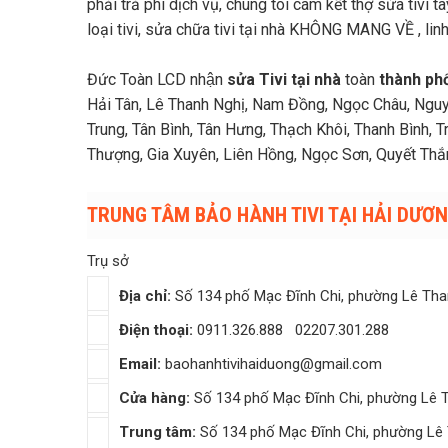
phải trả phí dịch vụ, chúng tôi cam kết thợ sửa tivi
loại tivi, sửa chữa tivi tại nhà KHÔNG MANG VỀ , lin
Đức Toàn LCD nhận
sửa Tivi tại nhà
toàn
thành phô
Hải Tân, Lê Thanh Nghị, Nam Đồng, Ngọc Châu, Nguy
Trung, Tân Bình, Tân Hưng, Thạch Khôi, Thanh Bình, 
Thượng, Gia Xuyên, Liên Hồng, Ngọc Sơn, Quyết Thắn
TRUNG TÂM BẢO HÀNH TIVI TẠI HẢI DƯƠ
Trụ sở
Địa chỉ:
Số 134 phố Mạc Đĩnh Chi, phường Lê Tha
Điện thoại:
0911.326.888
02207.301.288
Email:
baohanhtivihaiduong@gmail.com
Cửa hàng:
Số 134 phố Mạc Đĩnh Chi, phường Lê 
Trung tâm:
Số 134 phố Mạc Đĩnh Chi, phường Lê