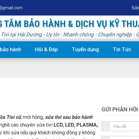
Sả
@gmail.com
 TÂM BẢO HÀNH & DỊCH VỤ KỸ TH
ivi tại Hải Dương - Uy tín - Nhanh chóng - Chuyên nghiệp - G
 bảo hành
Hỏi & Đáp
Tuyển dụng
Tin Tức
GỬI PHẢN HỒI
ữa Tivi cũ
, mới hỏng,
sửa tivi sau bảo hành
y nghề cao chuyên sửa tivi
LCD, LED, PLASMA,
rước khi sửa nếu quý khách không đồng ý không