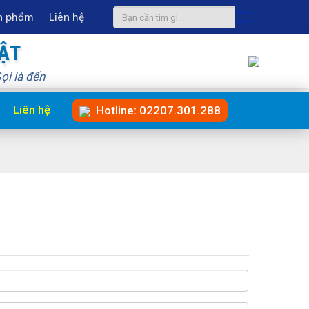
n phẩm
Liên hệ
UẬT
ọi là đến
Liên hệ
Hotline: 02207.301.288