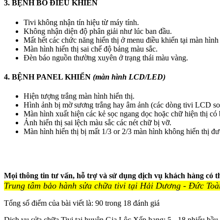
3. BỆNH BO ĐIỀU KHIỂN
Tivi không nhận tín hiệu từ máy tính.
Không nhận diện độ phân giải như lúc ban đầu.
Mất hết các chức năng hiển thị ở menu điều khiển tại màn hình
Màn hình hiển thị sai chế độ bảng màu sắc.
Đèn báo nguồn thường xuyên ở trạng thái màu vàng.
4. BỆNH PANEL KHIỂN
(màn hình LCD/LED)
Hiện tượng trắng màn hình hiển thị.
Hình ảnh bị mờ sương trắng hay âm ảnh (các dòng tivi LCD so
Màn hình xuất hiện các kẻ sọc ngang dọc hoặc chữ hiện thị có
Ảnh hiển thị sai lệch màu sắc các nét chữ bị vỡ.
Màn hình hiển thị bị mất 1/3 or 2/3 màn hình không hiển thị đ
Mọi thông tin tư vấn, hỗ trợ và sử dụng dịch vụ khách hàng có thể
Trung tâm bảo hành sửa chữa tivi tại Hải Dương - Đức To
Tổng số điểm của bài viết là: 90 trong 18 đánh giá
Dịch vụ sửa chữa Tivi tại huyện Gia Lộc
Xếp hạng:
5
-
18
phiếu bầu