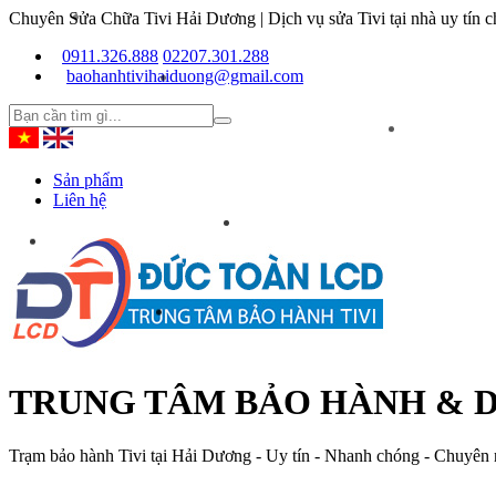
Chuyên Sửa Chữa Tivi Hải Dương | Dịch vụ sửa Tivi tại nhà uy tín ch
0911.326.888
02207.301.288
baohanhtivihaiduong@gmail.com
Sản phẩm
Liên hệ
TRUNG TÂM BẢO HÀNH & D
Trạm bảo hành Tivi tại Hải Dương - Uy tín - Nhanh chóng - Chuyên n