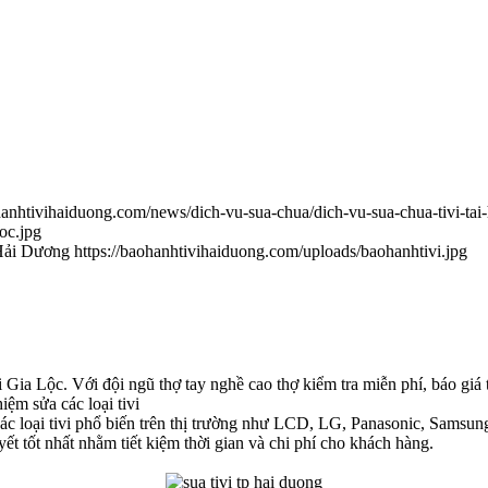
hanhtivihaiduong.com/news/dich-vu-sua-chua/dich-vu-sua-chua-tivi-tai
oc.jpg
 Hải Dương
https://baohanhtivihaiduong.com/uploads/baohanhtivi.jpg
̣i Gia Lộc. Với đội ngũ thợ tay nghề cao thợ kiểm tra miễn phí, báo gi
iệm sửa các loại tivi
c loại tivi phổ biến trên thị trường như LCD, LG, Panasonic, Samsun
t tốt nhất nhằm tiết kiệm thời gian và chi phí cho khách hàng.