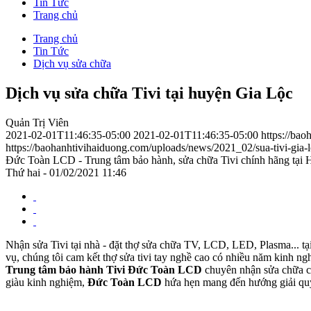
Tin Tức
Trang chủ
Trang chủ
Tin Tức
Dịch vụ sửa chữa
Dịch vụ sửa chữa Tivi tại huyện Gia Lộc
Quản Trị Viên
2021-02-01T11:46:35-05:00
2021-02-01T11:46:35-05:00
https://bao
https://baohanhtivihaiduong.com/uploads/news/2021_02/sua-tivi-gia-l
Đức Toàn LCD - Trung tâm bảo hành, sửa chữa Tivi chính hãng tại
Thứ hai - 01/02/2021 11:46
Nhận sửa Tivi tại nhà - đặt thợ sửa chữa TV, LCD, LED, Plasma... ta
vụ, chúng tôi cam kết thợ sửa tivi tay nghề cao có nhiều năm kinh ngh
Trung tâm bảo hành Tivi Đức Toàn LCD
chuyên nhận sửa chữa cá
giàu kinh nghiệm,
Đức Toàn LCD
hứa hẹn mang đến hướng giải quyế