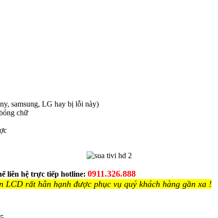
ny, samsung, LG hay bị lỗi này)
 bóng chữ
ược
0911.326.888
 liên hệ trực tiếp hotline:
àn LCD rất hân hạnh được phục vụ quý khách hàng gần xa !
5